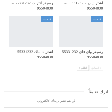
اشتراك زينه 55331232 –
رسيفر انترنت 55331232 –
95504838
95504838
خدمات
خدمات
رسيفر واي فاي 55331232 –
اشتراك ماك 55331232 –
95504838
95504838
السابق
التالي
اترك تعليقاً
لن يتم نشر بريدك الالكتروني