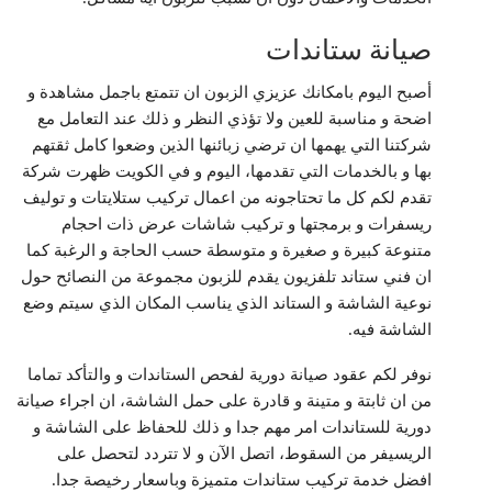
صيانة ستاندات
أصبح اليوم بامكانك عزيزي الزبون ان تتمتع باجمل مشاهدة و
اضحة و مناسبة للعين ولا تؤذي النظر و ذلك عند التعامل مع
شركتنا التي يهمها ان ترضي زبائنها الذين وضعوا كامل ثقتهم
بها و بالخدمات التي تقدمها، اليوم و في الكويت ظهرت شركة
تقدم لكم كل ما تحتاجونه من اعمال تركيب ستلايتات و توليف
ريسفرات و برمجتها و تركيب شاشات عرض ذات احجام
متنوعة كبيرة و صغيرة و متوسطة حسب الحاجة و الرغبة كما
ان فني ستاند تلفزيون يقدم للزبون مجموعة من النصائح حول
نوعية الشاشة و الستاند الذي يناسب المكان الذي سيتم وضع
الشاشة فيه.
نوفر لكم عقود صيانة دورية لفحص الستاندات و والتأكد تماما
من ان ثابتة و متينة و قادرة على حمل الشاشة، ان اجراء صيانة
دورية للستاندات امر مهم جدا و ذلك للحفاظ على الشاشة و
الريسيفر من السقوط، اتصل الآن و لا تتردد لتحصل على
افضل خدمة تركيب ستاندات متميزة وباسعار رخيصة جدا.