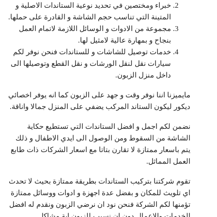
خبراء ومختصين في تحديد نوعية الستاندات الاصلية و
المتينة التي تناسب حجم الشاشة و القادرة على حملها.
مجموعة من الادوات و الوسائل اللازمة لاتمام العمل
بنجاح و بمهارة عالية لامثيل لها.
خدمات توصيل للشاشات و للستاندات فنحن نوفر لكم
سيارات نقل لنقل الورشات و نقل القطع وتوصيلها الى
داخل منزل الزبون.
مايميزنا اننا نوفر وقت و جهد على الزبون كما انه يوفر اخصائي
ديكور ليكون الستاند المركب يضفي على المنزل جمالا واناقة.
نضمن لكم اجمل و افضل الستاندات التي تستطيع حكاية
الشاشة من السقوط ومن الوصول الى ايدي الاطفال و ذلك
يتم باسعار ممتازة لا تقارن بتاتا مع اسعار الشركات ذات طابع
العمل المماثل.
تقوم شركتنا بتركيب الستاندات بطريقة ممتازة بحيث لا تحدث
اي تلويث للمكان و بفضل عدة اجهزة و ادوات ووسائل ممتازة
تؤمنها لكم الشركة فنحن نود ان نرضي الزبون ونقدم له افضل
الخدمات والاعمال دون ان نسبب للزبون اية مشاكل.