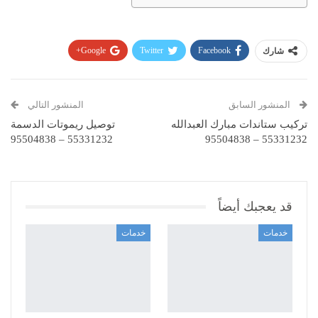
Google+
Twitter
Facebook
شارك
Pinterest
WhatsApp
ReddIt
Email
المنشور السابق
المنشور التالي
تركيب ستاندات مبارك العبدالله
توصيل ريموتات الدسمة
55331232 – 95504838
55331232 – 95504838
قد يعجبك أيضاً
خدمات
خدمات