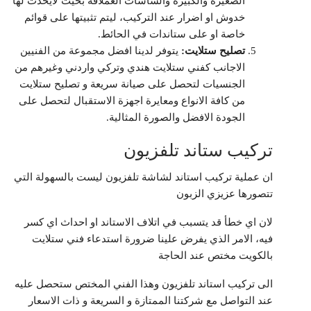
الصغيرة والكبيرة والشاشات العملاقة بحيث لايحدث لها
خدوش او اضرار عند التركيب، ليتم تثبيتها على قوائم
خاصة او على ستاندات في الحائط.
تصليح ستلايت:
يتوفر لدينا افضل مجموعة من الفنيين
الاجانب كفني ستلايت هندي وتركي واردني وغيرهم من
الجنسيات لتحصل على صيانة سريعة و تصليح ستلايت
من كافة الانواع ومعايرة اجهزة الاستقبال لتحصل على
الجودة الافضل والصورة المثالية.
تركيب ستاند تلفزيون
ان عملية تركيب استاند لشاشة تلفزيون ليست بالسهولة التي
تتصورها عزيزي الزبون
لان اي خطأ قد يتسبب في اتلاف الاستاند او احداث اي كسر
فيه، الامر الذي يفرض علينا ضرورة استدعاء فني ستلايت
بالكويت مختص عند الحاجة
الى تركيب استاند تلفزيون وهذا الفني المختص ستحصل عليه
عند التواصل مع شركتنا الممتازة و السريعة و ذات الاسعار