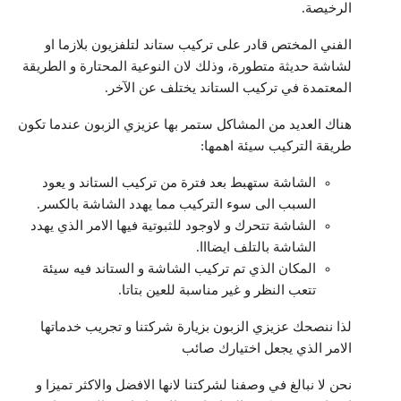
الرخيصة.
الفني المختص قادر على تركيب ستاند لتلفزيون بلازما او
لشاشة حديثة متطورة، وذلك لان النوعية المحتارة و الطريقة
المعتمدة في تركيب الستاند يختلف عن الآخر.
هناك العديد من المشاكل ستمر بها عزيزي الزبون عندما تكون
طريقة التركيب سيئة اهمها:
الشاشة ستهبط بعد فترة من تركيب الستاند و يعود
السبب الى سوء التركيب مما يهدد الشاشة بالكسر.
الشاشة تتحرك و لاوجود للثبوتية فيها الامر الذي يهدد
الشاشة بالتلف ايضااا.
المكان الذي تم تركيب الشاشة و الستاند فيه سيئة
تتعب النظر و غير مناسبة للعين بتاتا.
لذا ننصحك عزيزي الزبون بزيارة شركتنا و تجريب خدماتها
الامر الذي يجعل اختيارك صائب
نحن لا نبالغ في وصفنا لشركتنا لانها الافضل والاكثر تميزا و