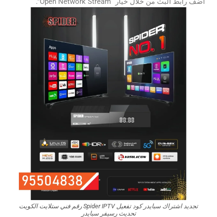
أضف رابط البث من خلال خيار “Open Network Stream”.
تجديد اشتراك سبايدر كود تفعيل Spider IPTV رقم فني ستلايت الكويت
تحديث رسيفر سبايدر