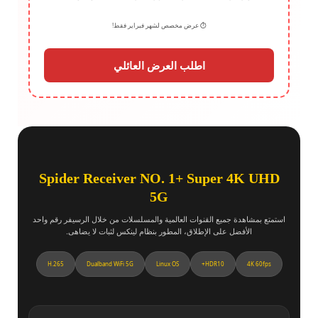
⏱️ عرض مخصص لشهر فبراير فقط!
اطلب العرض العائلي
Spider Receiver NO. 1+ Super 4K UHD
5G
استمتع بمشاهدة جميع القنوات العالمية والمسلسلات من خلال الرسيفر رقم واحد
الأفضل على الإطلاق، المطور بنظام لينكس لثبات لا يضاهى.
H.265
Dualband WiFi 5G
Linux OS
HDR10+
4K 60fps