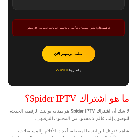
⚠️
تنبيه هام:
يعتبر الضمان لاغياً في حالة تغيير البرنامج الأساسي للرسيفر.
اطلب الرسيفر الآن
أو اتصل بنا:
95504838
ما هو اشتراك Spider IPTV؟
لا شك أن
اشتراك
Spider IPTV
هو بمثابة بوابتك الرقمية الحديثة
للوصول إلى عالم لا محدود من المحتوى الترفيهي.
شاهد قنواتك الرياضية المفضلة، أحدث الأفلام والمسلسلات،