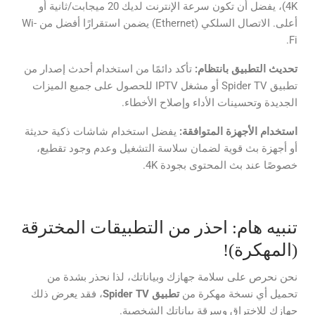
4K)، يفضل أن تكون سرعة الإنترنت لديك 20 ميجابت/ثانية أو
أعلى. الاتصال السلكي (Ethernet) يضمن استقرارًا أفضل من Wi-
Fi.
تحديث التطبيق بانتظام:
تأكد دائمًا من استخدام أحدث إصدار من
تطبيق Spider TV أو مشغل IPTV للحصول على جميع الميزات
الجديدة وتحسينات الأداء وإصلاح الأخطاء.
استخدام الأجهزة المتوافقة:
يفضل استخدام شاشات ذكية حديثة
أو أجهزة بث قوية لضمان سلاسة التشغيل وعدم وجود تقطيع،
خصوصًا عند بث المحتوى بجودة 4K.
تنبيه هام: احذر من التطبيقات المخترقة
(المهكرة)!
نحن نحرص على سلامة جهازك وبياناتك، لذا نحذر بشدة من
تحميل أي نسخة مهكرة من
تطبيق
Spider TV
، فقد يعرض ذلك
جهازك للاختراق وسرقة بياناتك الشخصية.