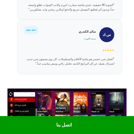
"الجودة 4K حقيقية، عندي شاشة سمارت كبيرة وكانت القنوات تطلع واضحة
جداً وبدون أي تقطيع. التوصيل سريع والدفع أونلاين ريحني وايد. مشكورين."
عميل موثق
سالم الكندري
س.ك
مدينة الكويت
★★★★★
"أفضل شي عجبني هو مكتبة الأفلام والمسلسلات، كل يوم يضيفون شي جديد.
اشتراك يغنيك عن كل البرامج الثانية. تعامل راقي وسعر مناسب جداً."
اتصل بنا