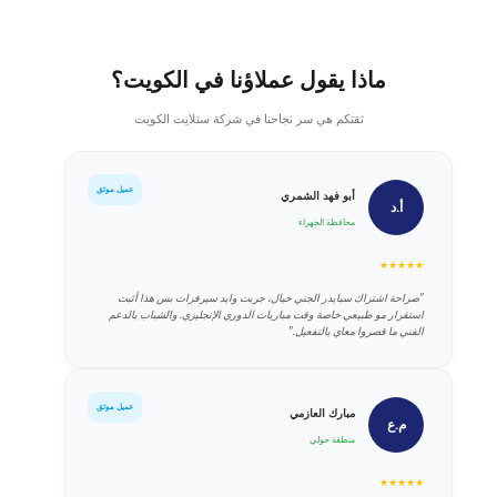
ماذا يقول عملاؤنا في الكويت؟
ثقتكم هي سر نجاحنا في شركة ستلايت الكويت
عميل موثق
أبو فهد الشمري
أ.د
محافظة الجهراء
★★★★★
"صراحة اشتراك سبايدر الجني خيال، جربت وايد سيرفرات بس هذا أثبت
استقرار مو طبيعي خاصة وقت مباريات الدوري الإنجليزي. والشباب بالدعم
الفني ما قصروا معاي بالتفعيل."
عميل موثق
مبارك العازمي
م.ع
منطقة حولي
★★★★★