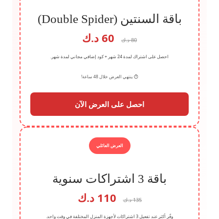
باقة السنتين (Double Spider)
60
د.ك
80 د.ك
احصل على اشتراك لمدة 24 شهر + كود إضافي مجاني لمدة شهر.
⏱️ ينتهي العرض خلال 48 ساعة!
احصل على العرض الآن
العرض العائلي
باقة 3 اشتراكات سنوية
110
د.ك
135 د.ك
وفّر أكثر عند تفعيل 3 اشتراكات لأجهزة المنزل المختلفة في وقت واحد.