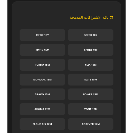
📺 باقة الاشتراكات المدمجة
IPFOX 10Y
SPEED 10Y
MYHD 15M
SPORT 10Y
TURBO 15M
FLIX 15M
MONDIAL 15M
ELITE 15M
BRAVO 15M
POWER 15M
AROMA 12M
ZONE 12M
CLOUD IKS 12M
FOREVER 12M