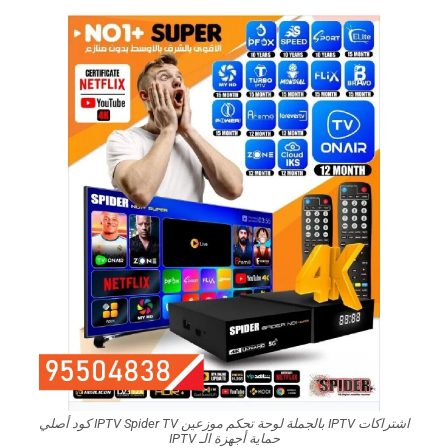
اشتراكات IPTV بالجملة لوحة تحكم موزعين IPTV Spider TV كود أصلي
حماية أجهزة الـ IPTV