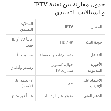
جدول مقارنة بين تقنية IPTV
والستالايت التقليدي
الستلايت
المعيار
IPTV
التقليدي
غالباً SD أو HD
جودة البث
HD / 4K
فقط
التفاعل
دعم الإعادة والمفضلة
محدود جداً
الأجهزة
جوال، كمبيوتر،
رسيفر وأطباق
المدعومة
سمارت TV
الاعتماد على
لا (يعتمد على
نعم
الإنترنت
الأقمار)
الدعم الفني
متوفر عبر الواتساب
غالباً غير متاح