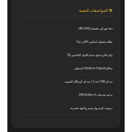
🛠️ المواصفات التقنية
دقة فوركي حقيقية (4K UHD)
نظام تشغيل لينكس الأكثر ثباتاً
واي فاي مدمج يدعم الجيل الخامس 5G
معالج Hisilicon Chipset المتطور
مدخل USB عدد 2 + مدخل أوبتكال للصوت
يدعم تحديثات الـ OTA Online
ريموت كونترول مميز واجهة عصرية