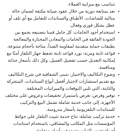
تتناسب مع ميزانية العملاء.
نعد بمتابعة دورية من خلال عقود صيانة مكثفة لضمان حالة
مثالية للشاشات، الأطباق والستاندات للتعامل مع أي تلف أو
عطل بشكل فوري وفعال.
استخدام أجود الخامات: كل حامل قمنا بتصنيعه يجمع بين
الجودة الفائقة في الخامات والمعادن المختارة والمعالجة
بطبقات حماية متقدمة لمقاومة الصدأ، متاحة بأحجام متنوعة.
قواعد ثابتة ومرنة: نورد قواعد ثابتة تحفظ جهاز التلفاز آمنًا مع
إمكانية التعديل حسب تفضيل العميل، وكل ذلك بأسعار جذابة
ومنافسة.
وضوح التكاليف والاختيار: نتبنى الشفافية في شرح التكاليف
مع تقديم استشارات لاختيار أفضل أنواع الستاندات، المتحركة
والثابتة، التي تلبي التوقعات والميزانيات المختلفة.
توفير وفرص: نعرض باستمرار تخفيضات وعروض على مختلف
الأجهزة، إلى جانب خدمة شاملة تشمل البيع والتركيب
للستاندات التلفزيونية بأسعار مدروسة.
خدمة تركيب شاملة: تتاح خدمة تثبيت التلفاز على حوائط
المؤسسات مثل المكاتب والمشافي، باستخدام استاندات
أصيلة تضمن الثبات وتستوعب أوزان متفاوتة.