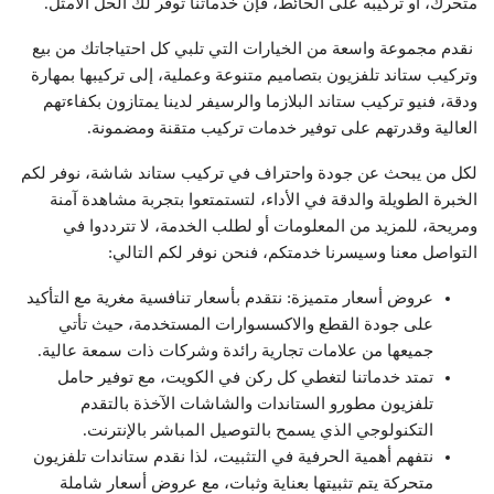
متحرك، أو تركيبه على الحائط، فإن خدماتنا توفر لك الحل الأمثل.
نقدم مجموعة واسعة من الخيارات التي تلبي كل احتياجاتك من بيع
وتركيب ستاند تلفزيون بتصاميم متنوعة وعملية، إلى تركيبها بمهارة
ودقة، فنيو تركيب ستاند البلازما والرسيفر لدينا يمتازون بكفاءتهم
العالية وقدرتهم على توفير خدمات تركيب متقنة ومضمونة.
لكل من يبحث عن جودة واحتراف في تركيب ستاند شاشة، نوفر لكم
الخبرة الطويلة والدقة في الأداء، لتستمتعوا بتجربة مشاهدة آمنة
ومريحة، للمزيد من المعلومات أو لطلب الخدمة، لا تترددوا في
التواصل معنا وسيسرنا خدمتكم، فنحن نوفر لكم التالي:
عروض أسعار متميزة: نتقدم بأسعار تنافسية مغرية مع التأكيد
على جودة القطع والاكسسوارات المستخدمة، حيث تأتي
جميعها من علامات تجارية رائدة وشركات ذات سمعة عالية.
تمتد خدماتنا لتغطي كل ركن في الكويت، مع توفير حامل
تلفزيون مطورو الستاندات والشاشات الآخذة بالتقدم
التكنولوجي الذي يسمح بالتوصيل المباشر بالإنترنت.
نتفهم أهمية الحرفية في التثبيت، لذا نقدم ستاندات تلفزيون
متحركة يتم تثبيتها بعناية وثبات، مع عروض أسعار شاملة