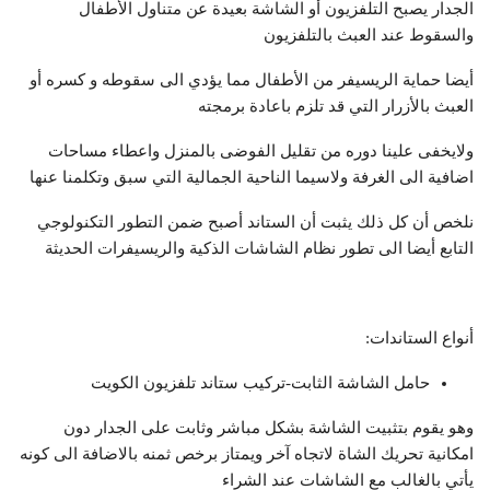
الجدار يصبح التلفزيون أو الشاشة بعيدة عن متناول الأطفال
والسقوط عند العبث بالتلفزيون
أيضا حماية الريسيفر من الأطفال مما يؤدي الى سقوطه و كسره أو
العبث بالأزرار التي قد تلزم باعادة برمجته
ولايخفى علينا دوره من تقليل الفوضى بالمنزل واعطاء مساحات
اضافية الى الغرفة ولاسيما الناحية الجمالية التي سبق وتكلمنا عنها
نلخص أن كل ذلك يثبت أن الستاند أصبح ضمن التطور التكنولوجي
التابع أيضا الى تطور نظام الشاشات الذكية والريسيفرات الحديثة
أنواع الستاندات:
حامل الشاشة الثابت-تركيب ستاند تلفزيون الكويت
وهو يقوم بتثبيت الشاشة بشكل مباشر وثابت على الجدار دون
امكانية تحريك الشاة لاتجاه آخر ويمتاز برخص ثمنه بالاضافة الى كونه
يأتي بالغالب مع الشاشات عند الشراء