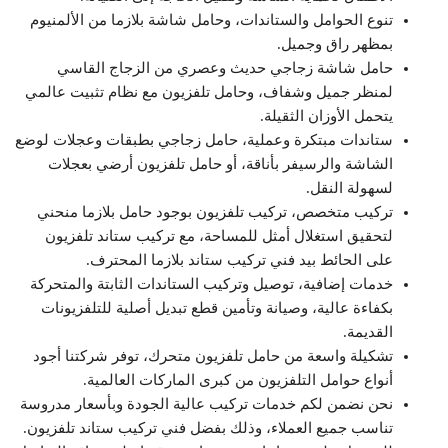
تنوع الحوامل والستاندات، وحامل شاشة بلازما من الألمنيوم
بمظهر راق وجميل.
حامل شاشة زجاجي حديث وعصري من الزجاج القاسي
لمنظر جميل وشفاف، وحامل تلفزيون مع نظام تثبيت عالمي
يتحمل الأوزان الثقيلة.
ستاندات مبتكرة وعملية، حامل زجاجي بطبقات وعجلات لوضع
الشاشة والرسيفر بأناقة، أو حامل تلفزيون أرضي بعجلات
لسهولة النقل.
تركيب متخصص، تركيب تلفزيون بوجود حامل بلازما منحني
لتحقيق استغلال أمثل للمساحة، مع تركيب ستاند تلفزيون
على الحائط بيد فني تركيب ستاند بلازما المحترف.
خدمات إضافية، توصيل وتركيب الستاندات الثابتة والمتحركة
بكفاءة عالية، وصيانة وتأمين قطع تبديل أصلية للتلفزيونات
القديمة.
تشكيلة واسعة من حامل تلفزيون متحرك، توفر شركتنا أجود
أنواع حوامل التلفزيون من كبرى الماركات العالمية.
نحن نضمن لكم خدمات تركيب عالية الجودة وبأسعار مدروسة
تناسب جميع العملاء، وذلك بفضل فني تركيب ستاند تلفزيون.