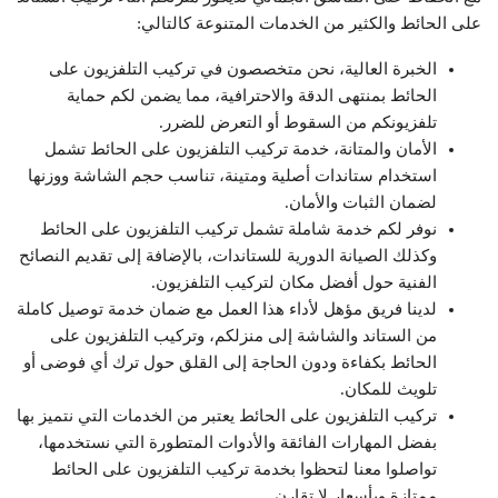
على الحائط والكثير من الخدمات المتنوعة كالتالي:
الخبرة العالية، نحن متخصصون في تركيب التلفزيون على
الحائط بمنتهى الدقة والاحترافية، مما يضمن لكم حماية
تلفزيونكم من السقوط أو التعرض للضرر.
الأمان والمتانة، خدمة تركيب التلفزيون على الحائط تشمل
استخدام ستاندات أصلية ومتينة، تناسب حجم الشاشة ووزنها
لضمان الثبات والأمان.
نوفر لكم خدمة شاملة تشمل تركيب التلفزيون على الحائط
وكذلك الصيانة الدورية للستاندات، بالإضافة إلى تقديم النصائح
الفنية حول أفضل مكان لتركيب التلفزيون.
لدينا فريق مؤهل لأداء هذا العمل مع ضمان خدمة توصيل كاملة
من الستاند والشاشة إلى منزلكم، وتركيب التلفزيون على
الحائط بكفاءة ودون الحاجة إلى القلق حول ترك أي فوضى أو
تلويث للمكان.
تركيب التلفزيون على الحائط يعتبر من الخدمات التي نتميز بها
بفضل المهارات الفائقة والأدوات المتطورة التي نستخدمها،
تواصلوا معنا لتحظوا بخدمة تركيب التلفزيون على الحائط
ممتازة وبأسعار لا تقارن.